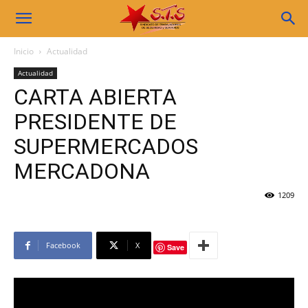
Sindicato
Inicio
Actualidad
Actualidad
STS
CARTA ABIERTA
PRESIDENTE DE
SUPERMERCADOS
MERCADONA
1209
Facebook
X
Save