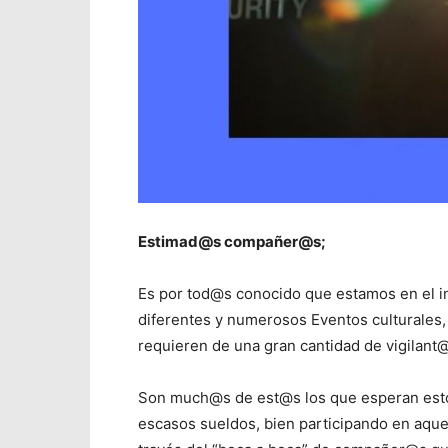
Estimad@s compañer@s;
Es por tod@s conocido que estamos en el inic
diferentes y numerosos Eventos culturales, 
requieren de una gran cantidad de vigilant
Son much@s de est@s los que esperan estos
escasos sueldos, bien participando en aque