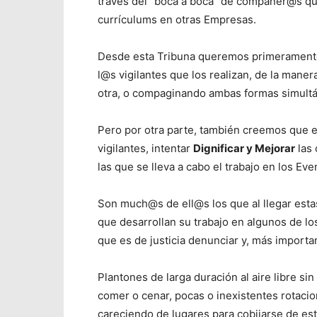
través del “boca a boca” de compañer@s qu
currículums en otras Empresas.
Desde esta Tribuna queremos primeramente
l@s vigilantes que los realizan, de la mane
otra, o compaginando ambas formas simult
Pero por otra parte, también creemos que e
vigilantes, intentar
Dignificar y Mejorar
las 
las que se lleva a cabo el trabajo en los Eve
Son much@s de ell@s los que al llegar esta
que desarrollan su trabajo en algunos de l
que es de justicia denunciar y, más important
Plantones de larga duración al aire libre si
comer o cenar, pocas o inexistentes rotacio
careciendo de lugares para cobijarse de este