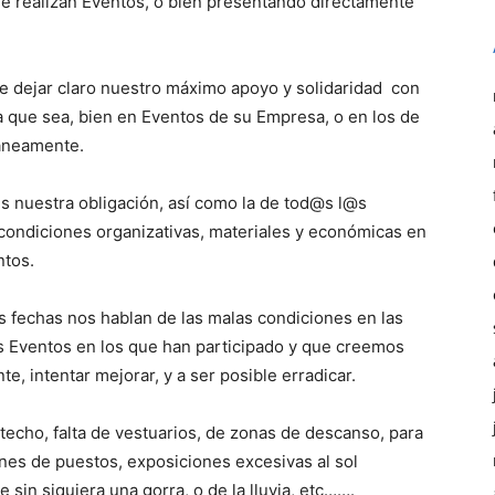
e realizan Eventos, o bien presentando directamente
 dejar claro nuestro máximo apoyo y solidaridad con
ra que sea, bien en Eventos de su Empresa, o en los de
áneamente.
s nuestra obligación, así como la de tod@s l@s
condiciones organizativas, materiales y económicas en
ntos.
s fechas nos hablan de las malas condiciones en las
os Eventos en los que han participado y que creemos
e, intentar mejorar, y a ser posible erradicar.
n techo, falta de vestuarios, de zonas de descanso, para
nes de puestos, exposiciones excesivas al sol
 sin siquiera una gorra, o de la lluvia, etc…….