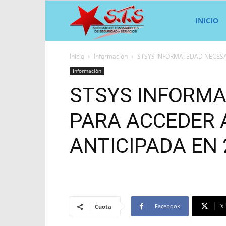
Sindicato
INICIO
Inicio
Información
STSYS INFORMA: EDAD NECESA
STS
Información
STSYS INFORMA
PARA ACCEDER 
ANTICIPADA EN 
Facebook
X
Cuota