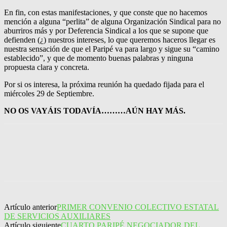
En fin, con estas manifestaciones, y que conste que no hacemos
mención a alguna “perlita” de alguna Organización Sindical para no
aburriros más y por Deferencia Sindical a los que se supone que
defienden (¿) nuestros intereses, lo que queremos haceros llegar es
nuestra sensación de que el Paripé va para largo y sigue su “camino
establecido”, y que de momento buenas palabras y ninguna
propuesta clara y concreta.
Por si os interesa, la próxima reunión ha quedado fijada para el
miércoles 29 de Septiembre.
NO OS VAYÁIS TODAVÍA………AÚN HAY MÁS.
Facebook
X
Pinterest
WhatsApp
Artículo anterior
PRIMER CONVENIO COLECTIVO ESTATAL
DE SERVICIOS AUXILIARES
Artículo siguiente
CUARTO PARIPÉ NEGOCIADOR DEL