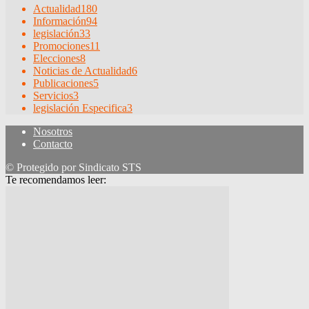
Actualidad
180
Información
94
legislación
33
Promociones
11
Elecciones
8
Noticias de Actualidad
6
Publicaciones
5
Servicios
3
legislación Especifica
3
Nosotros
Contacto
© Protegido por Sindicato STS
Te recomendamos leer: