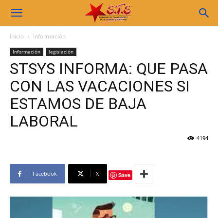
Sindicato
Inicio
Información
Información
legislación
STS
STSYS INFORMA: QUE PASA
CON LAS VACACIONES SI
ESTAMOS DE BAJA
LABORAL
4194
Facebook
X
Save