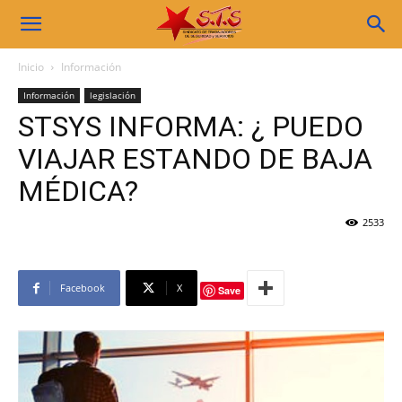
Sindicato
Inicio
Información
Información
legislación
STS
STSYS INFORMA: ¿ PUEDO
VIAJAR ESTANDO DE BAJA
MÉDICA?
2533
Facebook
X
Save