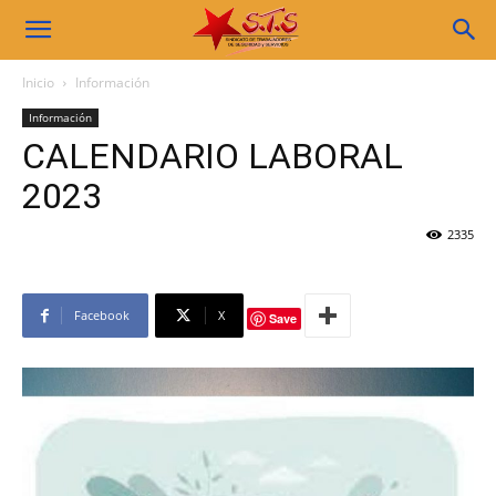
Sindicato
Inicio
Información
Información
STS
CALENDARIO LABORAL
2023
2335
Facebook
X
Save